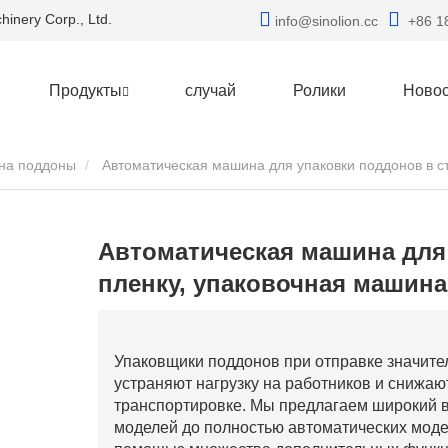
inery Corp., Ltd.
info@sinolion.cc
+86 1
Продукты
случай
Ролики
Новос
 на поддоны
Автоматическая машина для упаковки поддонов в стретч-пленку, упаковочная машина для поддонов по
Автоматическая машина для 
пленку, упаковочная машина
Упаковщики поддонов при отправке значите
устраняют нагрузку на работников и снижа
транспортировке. Мы предлагаем широкий 
моделей до полностью автоматических моде