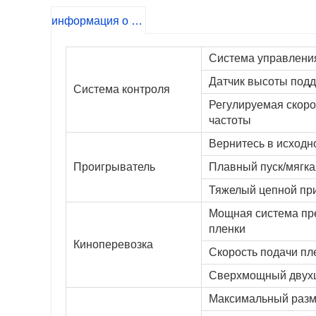
информация о продукте
Система управлени
Датчик высоты подд
Система контроля
Регулируемая скоро
частоты
Вернитесь в исходн
Проигрыватель
Плавный пуск/мягка
Тяжелый цепной пр
Мощная система пр
пленки
Киноперевозка
Скорость подачи пл
Сверхмощный двухце
Максимальный размер