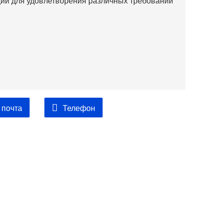
й для удовлетворения различных требований
 почта
Телефон