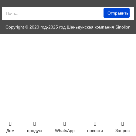
Отправить
Copyright © 2020 год-2025 год Шаньдунская компания Sinolion
Machinery Corp., Ltd.
Техническая поддержка:
Huazhicloud
Index
Дом
продукт
WhatsApp
новости
Запрос