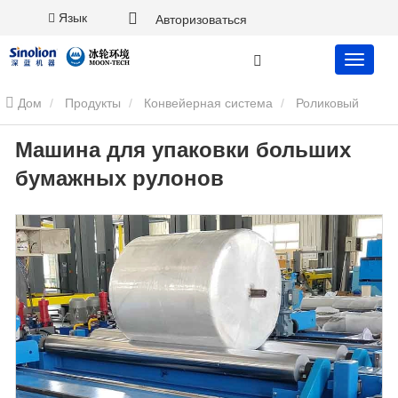
Язык
Авторизоваться
Дом
Продукты
Конвейерная система
Роликовый
Машина для упаковки больших
конвейер
Машина для упаковки больших бумажных рулонов
бумажных рулонов